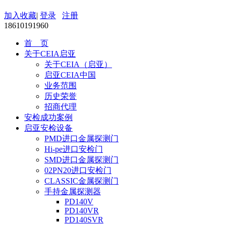
加入收藏
|
登录
注册
18610191960
首 页
关于CEIA启亚
关于CEIA（启亚）
启亚CEIA中国
业务范围
历史荣誉
招商代理
安检成功案例
启亚安检设备
PMD进口金属探测门
Hi-pe进口安检门
SMD进口金属探测门
02PN20进口安检门
CLASSIC金属探测门
手持金属探测器
PD140V
PD140VR
PD140SVR