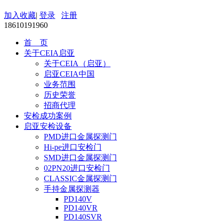
加入收藏
|
登录
注册
18610191960
首 页
关于CEIA启亚
关于CEIA（启亚）
启亚CEIA中国
业务范围
历史荣誉
招商代理
安检成功案例
启亚安检设备
PMD进口金属探测门
Hi-pe进口安检门
SMD进口金属探测门
02PN20进口安检门
CLASSIC金属探测门
手持金属探测器
PD140V
PD140VR
PD140SVR