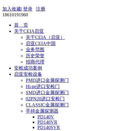
加入收藏
|
登录
注册
18610191960
首 页
关于CEIA启亚
关于CEIA（启亚）
启亚CEIA中国
业务范围
历史荣誉
招商代理
安检成功案例
启亚安检设备
PMD进口金属探测门
Hi-pe进口安检门
SMD进口金属探测门
02PN20进口安检门
CLASSIC金属探测门
手持金属探测器
PD140V
PD140VR
PD140SVR