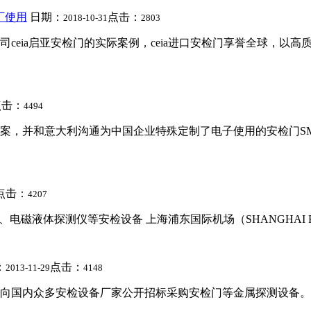
厂使用
日期：
点击：
2018-10-31
2803
ceia启亚安检门的实际案例，ceia进口安检门享誉全球，以
点击：
4494
案，并和意大利沟通为中国企业特殊定制了电子使用的安检门SM
点击：
4207
体探测仪等安检设备 上海浦东国际机场（SHANGHAI Pudong Inte
：
点击：
2013-11-29
4148
向国内众多安检设备厂家公开招标采购安检门等金属探测设备。经过