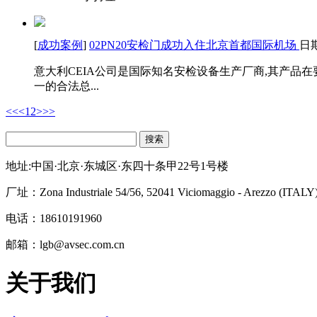
[
成功案例
]
02PN20安检门成功入住北京首都国际机场
日
意大利CEIA公司是国际知名安检设备生产厂商,其产品在要
一的合法总...
<<
<
1
2
>
>>
搜索
地址:中国·北京·东城区·东四十条甲22号1号楼
厂址：
Zona Industriale 54/56, 52041 Viciomaggio - Arezzo (ITALY
电话：18610191960
邮箱：lgb@avsec.com.cn
关于我们