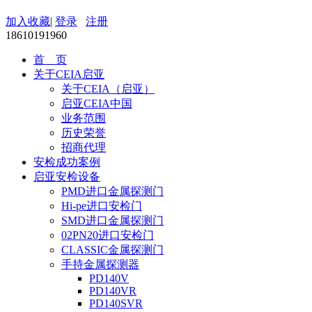
加入收藏
|
登录
注册
18610191960
首 页
关于CEIA启亚
关于CEIA（启亚）
启亚CEIA中国
业务范围
历史荣誉
招商代理
安检成功案例
启亚安检设备
PMD进口金属探测门
Hi-pe进口安检门
SMD进口金属探测门
02PN20进口安检门
CLASSIC金属探测门
手持金属探测器
PD140V
PD140VR
PD140SVR